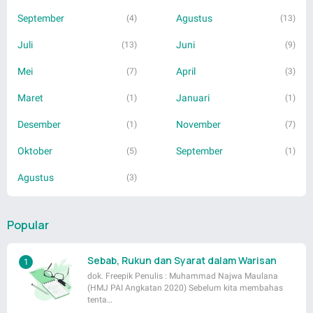
September
Agustus
(4)
(13)
Juli
Juni
(13)
(9)
Mei
April
(7)
(3)
Maret
Januari
(1)
(1)
Desember
November
(1)
(7)
Oktober
September
(5)
(1)
Agustus
(3)
Popular
Sebab, Rukun dan Syarat dalam Warisan
dok. Freepik Penulis : Muhammad Najwa Maulana
(HMJ PAI Angkatan 2020) Sebelum kita membahas
tenta…