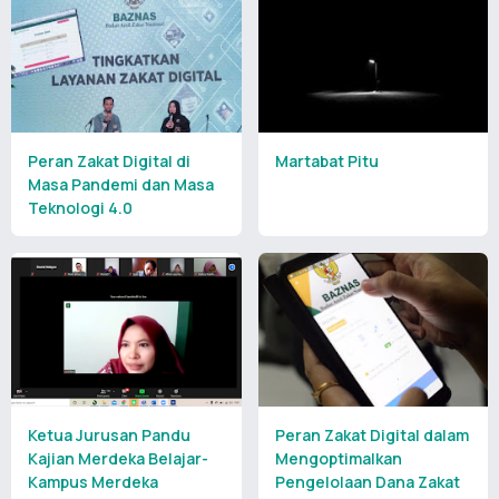
Peran Zakat Digital di
Martabat Pitu
Masa Pandemi dan Masa
Teknologi 4.0
Ketua Jurusan Pandu
Peran Zakat Digital dalam
Kajian Merdeka Belajar-
Mengoptimalkan
Kampus Merdeka
Pengelolaan Dana Zakat