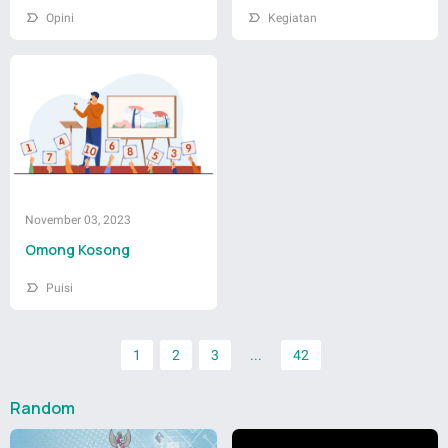
Opini
Kegiatan
November 03, 2023
Omong Kosong
Puisi
1
2
3
...
42
Random