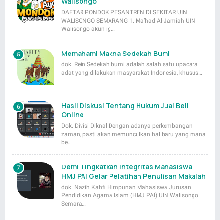
Walisongo
DAFTAR PONDOK PESANTREN DI SEKITAR UIN
WALISONGO SEMARANG 1. Ma’had Al-Jamiah UIN
Walisongo akun ig…
Memahami Makna Sedekah Bumi
dok. Rein Sedekah bumi adalah salah satu upacara
adat yang dilakukan masyarakat Indonesia, khusus…
Hasil Diskusi Tentang Hukum Jual Beli
Online
Dok. Divisi Diknal Dengan adanya perkembangan
zaman, pasti akan memunculkan hal baru yang mana
be…
Demi Tingkatkan Integritas Mahasiswa,
HMJ PAI Gelar Pelatihan Penulisan Makalah
dok. Nazih Kahfi Himpunan Mahasiswa Jurusan
Pendidikan Agama Islam (HMJ PAI) UIN Walisongo
Semara…