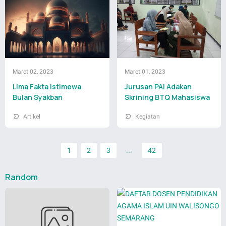
Maret 02, 2023
Maret 01, 2023
Lima Fakta Istimewa
Jurusan PAI Adakan
Bulan Syakban
Skrining BTQ Mahasiswa
Artikel
Kegiatan
1
2
3
...
42
Random