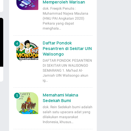
Memperoleh Warisan
dok. Freepik Penulis :
Muhammad Najwa Maulana
(HMJ PAI Angkatan 2020)
Perkara yang dapat
menghala…
Daftar Pondok
Pesantren di Sekitar UIN
Walisongo
DAFTAR PONDOK PESANTREN
DI SEKITAR UIN WALISONGO
SEMARANG 1. Ma’had Al-
Jamiah UIN Walisongo akun
ig…
Memahami Makna
Sedekah Bumi
dok. Rein Sedekah bumi adalah
salah satu upacara adat yang
dilakukan masyarakat
Indonesia, khusus…