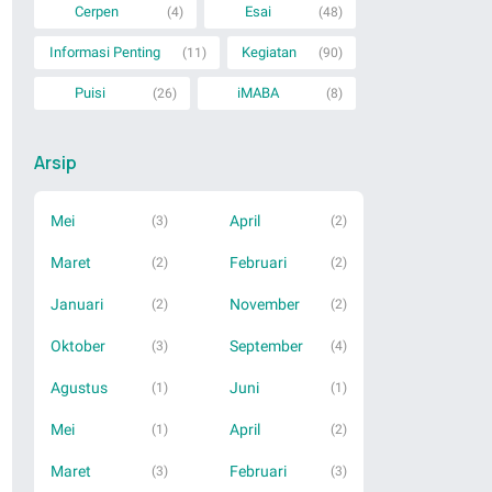
Cerpen
Esai
(4)
(48)
Informasi Penting
Kegiatan
(11)
(90)
Puisi
iMABA
(26)
(8)
Arsip
Mei
April
(3)
(2)
Maret
Februari
(2)
(2)
Januari
November
(2)
(2)
Oktober
September
(3)
(4)
Agustus
Juni
(1)
(1)
Mei
April
(1)
(2)
Maret
Februari
(3)
(3)