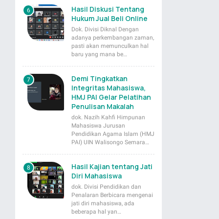
Hasil Diskusi Tentang
Hukum Jual Beli Online
Dok. Divisi Diknal Dengan
adanya perkembangan zaman,
pasti akan memunculkan hal
baru yang mana be…
Demi Tingkatkan
Integritas Mahasiswa,
HMJ PAI Gelar Pelatihan
Penulisan Makalah
dok. Nazih Kahfi Himpunan
Mahasiswa Jurusan
Pendidikan Agama Islam (HMJ
PAI) UIN Walisongo Semara…
Hasil Kajian tentang Jati
Diri Mahasiswa
dok. Divisi Pendidikan dan
Penalaran Berbicara mengenai
jati diri mahasiswa, ada
beberapa hal yan…