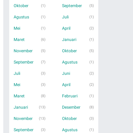
Oktober
September
(1)
(5)
Agustus
Juli
(1)
(1)
Mei
April
(1)
(2)
Maret
Januari
(6)
(1)
November
Oktober
(5)
(5)
September
Agustus
(7)
(1)
Juli
Juni
(3)
(2)
Mei
April
(3)
(2)
Maret
Februari
(8)
(1)
Januari
Desember
(13)
(8)
November
Oktober
(13)
(3)
September
Agustus
(3)
(1)