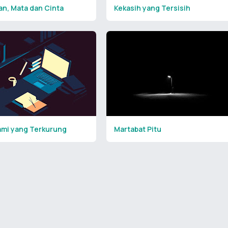
an, Mata dan Cinta
Kekasih yang Tersisih
ami yang Terkurung
Martabat Pitu