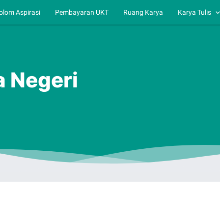
olom Aspirasi
Pembayaran UKT
Ruang Karya
Karya Tulis
a Negeri