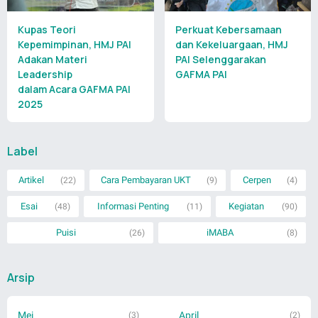
Kupas Teori
Perkuat Kebersamaan
Kepemimpinan, HMJ PAI
dan Kekeluargaan, HMJ
Adakan Materi
PAI Selenggarakan
Leadership
GAFMA PAI
dalam Acara GAFMA PAI
2025
Label
Artikel
Cara Pembayaran UKT
Cerpen
(22)
(9)
(4)
Esai
Informasi Penting
Kegiatan
(48)
(11)
(90)
Puisi
iMABA
(26)
(8)
Arsip
Mei
April
(3)
(2)