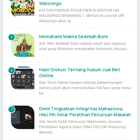
Walisongo
DAFTAR PONDOK PESANTREN DI SEKITAR UIN
WALISONGO SEMARANG 1. Ma’had Al-Jamiah UIN
Walisongo akun ig…
Memahami Makna Sedekah Bumi
dok. Rein Sedekah bumi adalah salah satu upacara
adat yang dilakukan masyarakat Indonesia, khusus…
Hasil Diskusi Tentang Hukum Jual Beli
Online
Dok. Divisi Diknal Dengan adanya perkembangan
zaman, pasti akan memunculkan hal baru yang mana
be…
Demi Tingkatkan Integritas Mahasiswa,
HMJ PAI Gelar Pelatihan Penulisan Makalah
dok. Nazih Kahfi Himpunan Mahasiswa Jurusan
Pendidikan Agama Islam (HMJ PAI) UIN Walisongo
Semara…