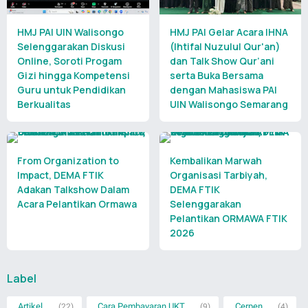
HMJ PAI UIN Walisongo
HMJ PAI Gelar Acara IHNA
Selenggarakan Diskusi
(Ihtifal Nuzulul Qur'an)
Online, Soroti Progam
dan Talk Show Qur’ani
Gizi hingga Kompetensi
serta Buka Bersama
Guru untuk Pendidikan
dengan Mahasiswa PAI
Berkualitas
UIN Walisongo Semarang
From Organization to
Kembalikan Marwah
Impact, DEMA FTIK
Organisasi Tarbiyah,
Adakan Talkshow Dalam
DEMA FTIK
Acara Pelantikan Ormawa
Selenggarakan
Pelantikan ORMAWA FTIK
2026
Label
Artikel
Cara Pembayaran UKT
Cerpen
(22)
(9)
(4)