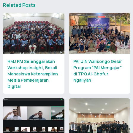
Related Posts
HMJ PAI Selenggarakan
PAI UIN Walisongo Gelar
Workshop Insight, Bekali
Program "PAI Mengajar"
Mahasiswa Keterampilan
di TPQ Al-Ghofur
Media Pembelajaran
Ngaliyan
Digital