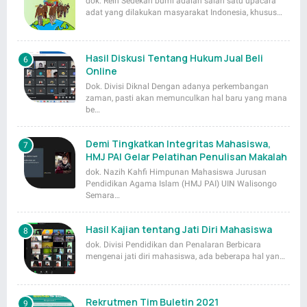
dok. Rein Sedekah bumi adalah salah satu upacara
adat yang dilakukan masyarakat Indonesia, khusus…
Hasil Diskusi Tentang Hukum Jual Beli
Online
Dok. Divisi Diknal Dengan adanya perkembangan
zaman, pasti akan memunculkan hal baru yang mana
be…
Demi Tingkatkan Integritas Mahasiswa,
HMJ PAI Gelar Pelatihan Penulisan Makalah
dok. Nazih Kahfi Himpunan Mahasiswa Jurusan
Pendidikan Agama Islam (HMJ PAI) UIN Walisongo
Semara…
Hasil Kajian tentang Jati Diri Mahasiswa
dok. Divisi Pendidikan dan Penalaran Berbicara
mengenai jati diri mahasiswa, ada beberapa hal yan…
Rekrutmen Tim Buletin 2021