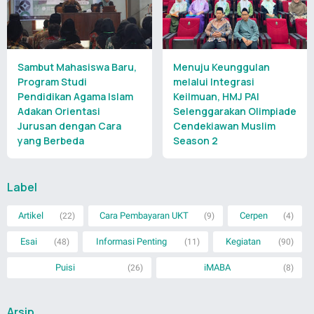
Sambut Mahasiswa Baru,
Menuju Keunggulan
Program Studi
melalui Integrasi
Pendidikan Agama Islam
Keilmuan, HMJ PAI
Adakan Orientasi
Selenggarakan Olimpiade
Jurusan dengan Cara
Cendekiawan Muslim
yang Berbeda
Season 2
Label
Artikel
Cara Pembayaran UKT
Cerpen
(22)
(9)
(4)
Esai
Informasi Penting
Kegiatan
(48)
(11)
(90)
Puisi
iMABA
(26)
(8)
Arsip