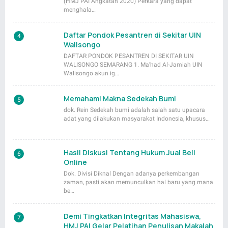
(HMJ PAI Angkatan 2020) Perkara yang dapat
menghala…
Daftar Pondok Pesantren di Sekitar UIN
Walisongo
DAFTAR PONDOK PESANTREN DI SEKITAR UIN
WALISONGO SEMARANG 1. Ma’had Al-Jamiah UIN
Walisongo akun ig…
Memahami Makna Sedekah Bumi
dok. Rein Sedekah bumi adalah salah satu upacara
adat yang dilakukan masyarakat Indonesia, khusus…
Hasil Diskusi Tentang Hukum Jual Beli
Online
Dok. Divisi Diknal Dengan adanya perkembangan
zaman, pasti akan memunculkan hal baru yang mana
be…
Demi Tingkatkan Integritas Mahasiswa,
HMJ PAI Gelar Pelatihan Penulisan Makalah