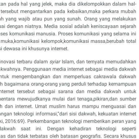
an pada hal yang jelek, maka dia dikelompokkan dalam hal-
h tersebut mengantarkan pada kebaikan,maka perkara mubah
ntah yang wajib atau pun yang sunah. Orang yang melakukan
suai dengan niatnya. Media sosial adalah keniscayaan sejarah
es komunikasi manusia. Proses komunikasi yang selama ini
p muka,komunikasi kelompok,komunikasi massa,berubah total
 dewasa ini khusunya internet.
inovasi terbaru dalam
syiar
Islam, dan ternyata memudahkan
akwahnya. Penggunaan media internet sebagai media dakwah
untuk mengembangkan dan memperluas cakrawala dakwah
ah bagaimana orang-orang yang perduli terhadap kemampuan
ernet tersebut sebagai sarana dan media dakwah untuk
entara mewujudkanya mulai dari tenaga,pikiran,dan sumber
h dan internet. Umat muslim harus mampu menguasai dan
n teknologi informasi,“dari sisi dakwah, kekuatan internet
ki, 2016:69). Perkembangan teknologi memberikan peran yang
kwah saat ini. Dengan kehadiran teknologi seperti
uas dan tidak terbatas oleh batasan geografis. Secara khusus