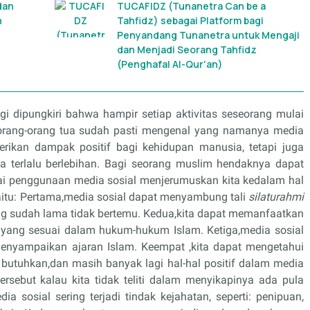
dan
TUCAFIDZ (Tunanetra Can be a
n
Tahfidz) sebagai Platform bagi
Penyandang Tunanetra untuk Mengaji
dan Menjadi Seorang Tahfidz
(Penghafal Al-Qur'an)
gi dipungkiri bahwa hampir setiap aktivitas seseorang mulai
 orang-orang tua sudah pasti mengenal yang namanya media
rikan dampak positif bagi kehidupan manusia, tetapi juga
a terlalu berlebihan. Bagi seorang muslim hendaknya dapat
ai penggunaan media sosial menjerumuskan kita kedalam hal
yaitu: Pertama,media sosial dapat menyambung tali
silaturahmi
g sudah lama tidak bertemu. Kedua,kita dapat memanfaatkan
a yang sesuai dalam hukum-hukum Islam. Ketiga,media sosial
enyampaikan ajaran Islam. Keempat ,kita dapat mengetahui
i butuhkan,dan masih banyak lagi hal-hal positif dalam media
tersebut kalau kita tidak teliti dalam menyikapinya ada pula
a sosial sering terjadi tindak kejahatan, seperti: penipuan,