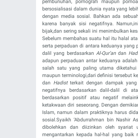
pembunuhan, pornografi maupun pornoa
bersosialisasi dalam dunia nyata yang lebi
dengan media sosial. Bahkan ada sebua
karena banyak sisi negatifnya. Namun,
bijak,dan sering sekali ini menimbulkan k
Sebelum membahas suatu hal itu halal at
serta perpaduan di antara keduanya yang 
dalil yang berdasarkan
Al-Qur’an
dan
Hadi
adapun perpaduan antar keduanya adala
salah satu yang paling utama diketahui a
maupun terminologi,dari definisi tersebut 
dan
Hadist
terkait dengan dampak yang 
negatifnya berdasarkan dalil-dalil di
berdasarkan positif atau negatif mela
ketakwaan diri seseorang. Dengan demiki
Islam, namun dalam praktiknya harus dida
sosial.Syaikh ‘Abdurrahman bin Nashir 
dibolehkan dan diizinkan oleh syariat
mengantarkan kepada hal-hal yang baik 