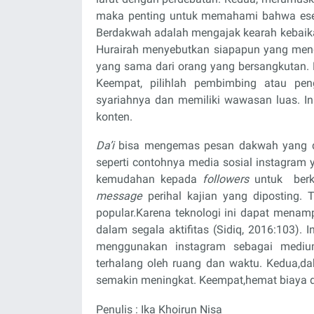
maka penting untuk memahami bahwa esen
Berdakwah adalah mengajak kearah kebaikan
Hurairah menyebutkan siapapun yang men
yang sama dari orang yang bersangkutan. Ke
Keempat, pilihlah pembimbing atau pen
syariahnya dan memiliki wawasan luas. Ini
konten.
Da’i
bisa mengemas pesan dakwah yang dis
seperti contohnya media sosial instagram
kemudahan kepada
followers
untuk
ber
message
perihal kajian yang diposting. 
popular.Karena teknologi ini dapat mena
dalam segala aktifitas (Sidiq, 2016:103)
menggunakan instagram sebagai medium
terhalang oleh ruang dan waktu. Kedua,dak
semakin meningkat. Keempat,hemat biaya d
Penulis : Ika Khoirun Nisa