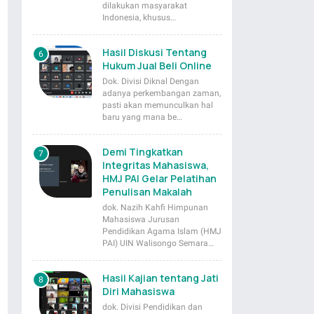
dilakukan masyarakat
Indonesia, khusus…
Hasil Diskusi Tentang
Hukum Jual Beli Online
Dok. Divisi Diknal Dengan
adanya perkembangan zaman,
pasti akan memunculkan hal
baru yang mana be…
Demi Tingkatkan
Integritas Mahasiswa,
HMJ PAI Gelar Pelatihan
Penulisan Makalah
dok. Nazih Kahfi Himpunan
Mahasiswa Jurusan
Pendidikan Agama Islam (HMJ
PAI) UIN Walisongo Semara…
Hasil Kajian tentang Jati
Diri Mahasiswa
dok. Divisi Pendidikan dan