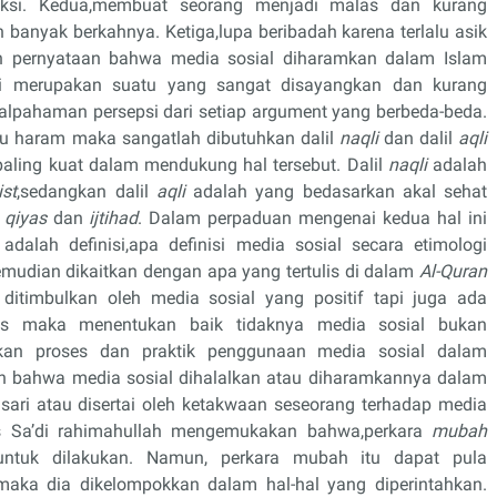
ksi. Kedua,membuat seorang menjadi malas dan kurang
h banyak berkahnya. Ketiga,lupa beribadah karena terlalu asik
h pernyataan bahwa media sosial diharamkan dalam Islam
ini merupakan suatu yang sangat disayangkan dan kurang
esalpahaman persepsi dari setiap argument yang berbeda-beda.
au haram maka sangatlah dibutuhkan dalil
naqli
dan dalil
aqli
paling kuat dalam mendukung hal tersebut. Dalil
naqli
adalah
st
,sedangkan dalil
aqli
adalah yang bedasarkan akal sehat
h
qiyas
dan
ijtihad
. Dalam perpaduan mengenai kedua hal ini
dalah definisi,apa definisi media sosial secara etimologi
kemudian dikaitkan dengan apa yang tertulis di dalam
Al-Quran
ditimbulkan oleh media sosial yang positif tapi juga ada
 atas maka menentukan baik tidaknya media sosial bukan
inkan proses dan praktik penggunaan media sosial dalam
an bahwa media sosial dihalalkan atau diharamkannya dalam
sari atau disertai oleh ketakwaan seseorang terhadap media
As Sa’di rahimahullah mengemukakan bahwa,perkara
mubah
 untuk dilakukan. Namun, perkara mubah itu dapat pula
maka dia dikelompokkan dalam hal-hal yang diperintahkan.