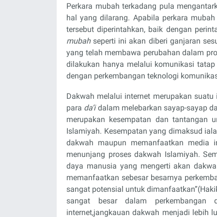
Perkara mubah terkadang pula mengantark
hal yang dilarang. Apabila perkara muba
tersebut diperintahkan, baik dengan peri
mubah
seperti ini akan diberi ganjaran se
yang telah membawa perubahan dalam pros
dilakukan hanya melalui komunikasi tata
dengan perkembangan teknologi komunikasi
Dakwah melalui internet merupakan suatu 
para
da’i
dalam melebarkan sayap-sayap d
merupakan kesempatan dan tantangan 
Islamiyah. Kesempatan yang dimaksud ial
dakwah maupun memanfaatkan media int
menunjang proses dakwah Islamiyah. Sem
daya manusia yang mengerti akan dakwa
memanfaatkan sebesar besarnya perkembanga
sangat potensial untuk dimanfaatkan”(Haki
sangat besar dalam perkembangan da
internet,jangkauan dakwah menjadi lebih l