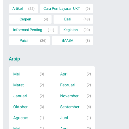
Artikel
Cara Pembayaran UKT
(22)
(9)
Cerpen
Esai
(4)
(48)
Informasi Penting
Kegiatan
(11)
(90)
Puisi
iMABA
(26)
(8)
Arsip
Mei
April
(3)
(2)
Maret
Februari
(2)
(2)
Januari
November
(2)
(2)
Oktober
September
(3)
(4)
Agustus
Juni
(1)
(1)
Mei
April
(1)
(2)