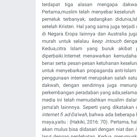
terdapat tiga alasan mengapa dakwah
Pertama,muslim telah menyebar keseluruh
pemeluk terbanyak, sedangkan didunia
setelah Kristen. Hal yang sama juga terjadi
di Negara Eropa lainnya dan Australia ju
murah untuk selalau
keep intouch
dengan
Kedua,citra Islam yang buruk akibat 
diperbaiki.Internet menawarkan kemudah
benar serta pesan-pesan ketuhanan keselur
untuk menyebarkan propaganda anti-Islam
penggunaan internet merupakan salah satu 
dakwah, dengan sendirinya juga menun
perkembangan peradaban yang ada,selama i
media ini telah memudahkan muslim dala
jama’ah lainnnya. Seperti yang dikataka
internet fi ad-Da’wah
, bahwa ada beberapa h
maya,yaitu : (Hakiki, 2016: 70). Pertama, h
akan mulus bisa didasari dengan niat dan
larut dengan perdebatan. Kedua, merumuska