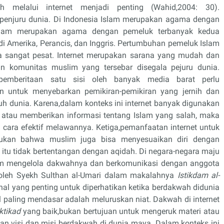
 melalui internet menjadi penting (Wahid,2004: 30).
 penjuru dunia. Di Indonesia Islam merupakan agama dengan
,Islam merupakan agama dengan pemeluk terbanyak kedua
 di Amerika, Perancis, dan Inggris. Pertumbuhan pemeluk Islam
ga sangat pesat. Internet merupakan sarana yang mudah dan
 komunitas muslim yang tersebar disegala pejuru dunia.
pemberitaan satu sisi oleh banyak media barat perlu
an untuk menyebarkan pemikiran-pemikiran yang jernih dan
uh dunia. Karena,dalam konteks ini internet banyak digunakan
 atau memberikan informasi tentang Islam yang salah, maka
cara efektif melawannya. Ketiga,pemanfaatan internet untuk
jukan bahwa muslim juga bisa menyesuaikan diri dengan
tu tidak bertentangan dengan aqidah. Di negara-negara maju
m mengelola dakwahnya dan berkomunikasi dengan anggota
n oleh Syekh Sulthan al-Umari dalam makalahnya
Istikdam al-
al yang penting untuk diperhatikan ketika berdakwah didunia
al paling mendasar adalah meluruskan niat. Dakwah di internet
iktikad
yang baik,bukan bertujuan untuk mengeruk materi atau
n visi dan misi berdakwah di dunia maya. Dalam konteks ini