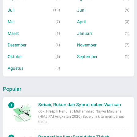
Juli
Juni
(13)
(9)
Mei
April
(7)
(3)
Maret
Januari
(1)
(1)
Desember
November
(1)
(7)
Oktober
September
(5)
(1)
Agustus
(3)
Popular
Sebab, Rukun dan Syarat dalam Warisan
dok. Freepik Penulis : Muhammad Najwa Maulana
(HMJ PAI Angkatan 2020) Sebelum kita membahas
tenta…
Pengertian Ilmu Faroid dan Tirkah