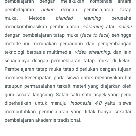
pembelajaran dengan melakukan kombinasi antara 
pembelajaran 
online
 dengan pembelajaran tatap 
muka. Metode 
blended learning 
berusaha 
mengkombinasikan pembelajaran 
e-learning 
atau 
online 
dengan pembelajaran tatap muka (
face to face
) sehingga 
metode ini merupakan perpaduan dari pengembangan 
teknologi berbasis multimedia, 
video streaming, 
dan lain 
sebagainya dengan pembelajaran tatap muka di kelas. 
Pembelajaran tatap muka tetap diperlukan dengan tujuan 
memberi kesempatan pada siswa untuk menanyakan hal 
ataupun permasalahan terkait materi yang diajarkan oleh 
guru secara langsung. 
Salah satu 
satu aspek yang perlu 
diperhatikan untuk menuju 
Indonesia 4.0
 yaitu siswa 
membutuhkan pembelajaran yang tidak hanya sekadar 
pembelajaran akademis tradisional. 